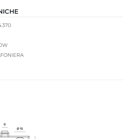
NICHE
4.370
20W
AFONIERA