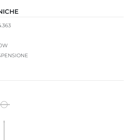
NICHE
4.363
20W
SPENSIONE