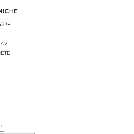
NICHE
4.338
20W
RETE