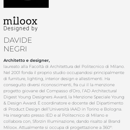
DAVIDE
NEGRI
Architetto e designer,
laureato alla Facoltà di Architettura del Politecnico di Milano.
Nel 2001 fonda il proprio studio occupandosi principalmente
di furniture, lighting, interior design e allestimenti. Ha
conseguito diversi riconoscimenti, fra cui il la menzione
progetto giovane del Compasso d’Oro, l’AD Architectural
Digest Young Designers Award, la Menzione Speciale Young
& Design Award. È coordinatore e docente del Dipartimento
di Product Design dell’Università IAAD in Torino e Bologna.
Ha insegnato presso IED e al Politecnico di Milano e
collabora con, Sforzin Illuminazione, dando risalto al Brand
Miloox. Attualmente si occupa di progettazione a 360°: