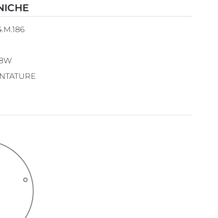
NICHE
4.M.186
28W
NTATURE