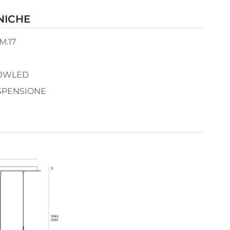
NICHE
.M.17
10WLED
SPENSIONE