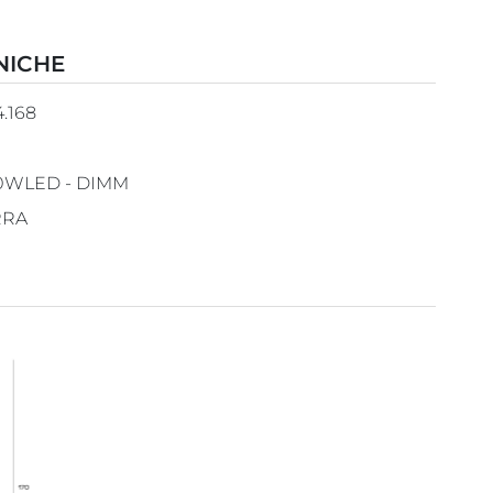
NICHE
4.168
0WLED - DIMM
RRA