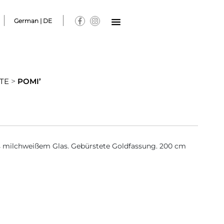
German | DE
TE
>
POMI’
s milchweißem Glas. Gebürstete Goldfassung. 200 cm