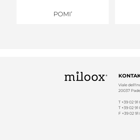
POMI’
KONTAK
Viale dell'In
20037 Pader
T
+39 02 91
T
+39 02 91 
F
+39 02 91