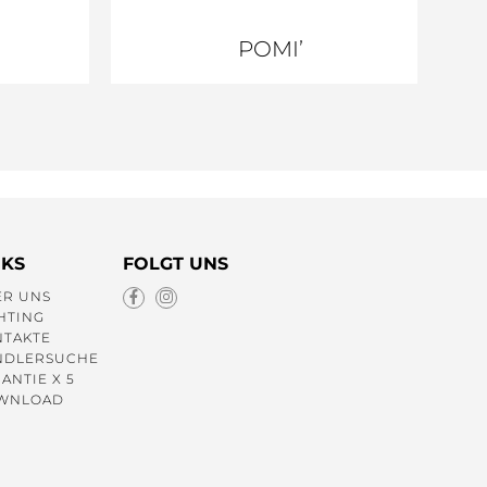
POMI’
NKS
FOLGT UNS
ER UNS
HTING
NTAKTE
NDLERSUCHE
ANTIE X 5
WNLOAD