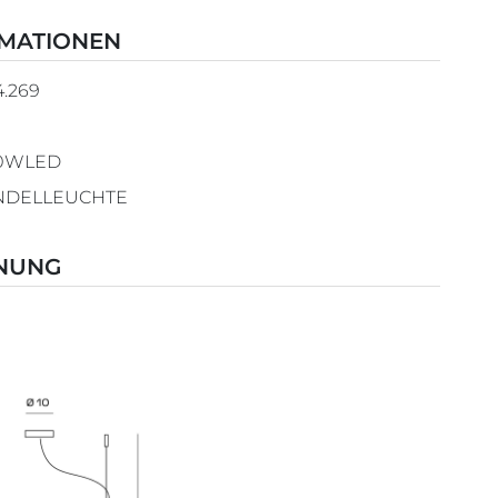
RMATIONEN
4.269
10WLED
NDELLEUCHTE
HNUNG