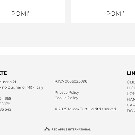
POMI’
POMI’
TE
LI
P.IVA 00560250961
dustria 21
ÜB
no Dugnano (MI) - Italy
LIG
Privacy Policy
KO
Cookie Policy
 04 958
HÄ
05 178
GAR
© 2025 Miloox Tutti i diritti riservati
 85 542
DO