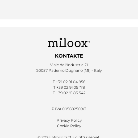
KONTAKTE
Viale dell'Industria 21
20037 Paderno Dugnano (MI) - Italy
T
+39 02 91 04 958
T
+39 02 91 05 178
F
+39 02 91 85 542
P.IVA 00560250961
Privacy Policy
Cookie Policy
© 2025 Miloox Tutti i diritti riservati