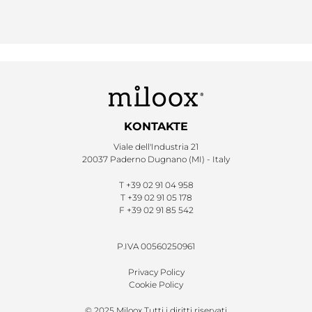
KONTAKTE
Viale dell'Industria 21
20037 Paderno Dugnano (MI) - Italy
T
+39 02 91 04 958
T
+39 02 91 05 178
F
+39 02 91 85 542
P.IVA 00560250961
Privacy Policy
Cookie Policy
© 2025 Miloox Tutti i diritti riservati