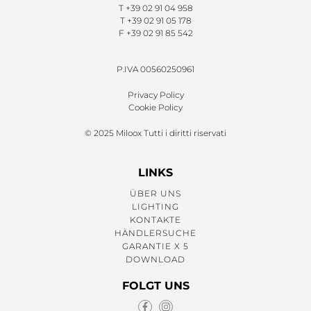
T
+39 02 91 04 958
T
+39 02 91 05 178
F
+39 02 91 85 542
P.IVA 00560250961
Privacy Policy
Cookie Policy
© 2025 Miloox Tutti i diritti riservati
LINKS
ÜBER UNS
LIGHTING
KONTAKTE
HÄNDLERSUCHE
GARANTIE X 5
DOWNLOAD
FOLGT UNS