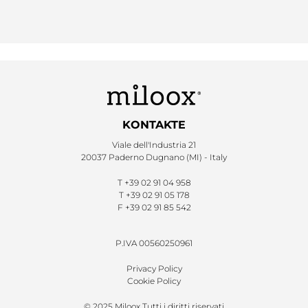
KONTAKTE
Viale dell'Industria 21
20037 Paderno Dugnano (MI) - Italy
T
+39 02 91 04 958
T
+39 02 91 05 178
F
+39 02 91 85 542
P.IVA 00560250961
Privacy Policy
Cookie Policy
© 2025 Miloox Tutti i diritti riservati