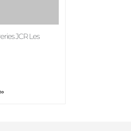
eries JCR Les
to