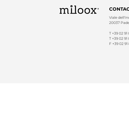
CONTAC
Viale dell'In
20037 Pader
T
+39 02 91
T
+39 02 91 
F
+39 02 91