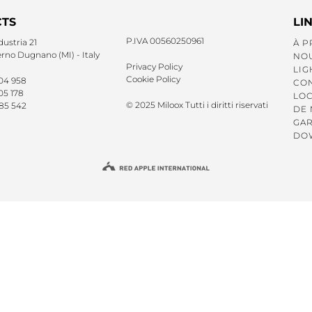
TS
LI
P.IVA 00560250961
dustria 21
À P
no Dugnano (MI) - Italy
NO
Privacy Policy
LIG
Cookie Policy
 04 958
CO
05 178
LOC
© 2025 Miloox Tutti i diritti riservati
 85 542
DE 
GAR
DO