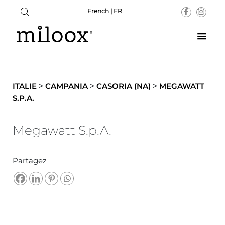
French | FR
>
>
>
ITALIE
CAMPANIA
CASORIA (NA)
MEGAWATT
S.P.A.
Megawatt S.p.A.
Partagez