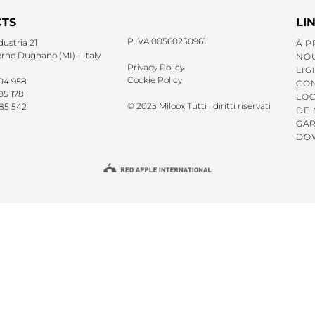
TS
LI
P.IVA 00560250961
dustria 21
À P
no Dugnano (MI) - Italy
NO
Privacy Policy
LIG
Cookie Policy
 04 958
CO
05 178
LOC
© 2025 Miloox Tutti i diritti riservati
 85 542
DE 
GAR
DO