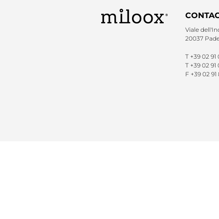
CONTAC
Viale dell'In
20037 Pader
T
+39 02 91
T
+39 02 91 
F
+39 02 91