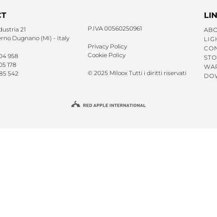
CT
LI
P.IVA 00560250961
dustria 21
ABO
no Dugnano (MI) - Italy
LIG
Privacy Policy
CO
Cookie Policy
 04 958
STO
05 178
WAR
© 2025 Miloox Tutti i diritti riservati
 85 542
DO