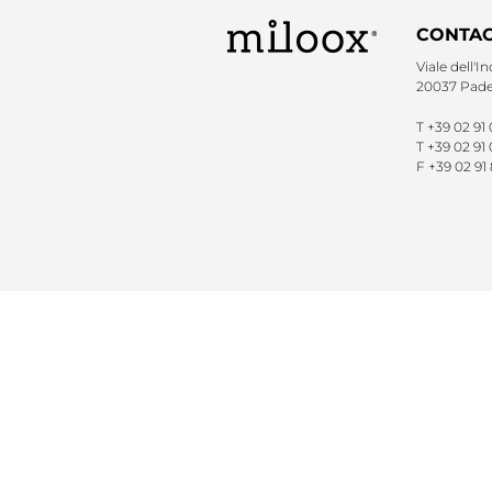
CONTA
Viale dell'In
20037 Pader
T
+39 02 91
T
+39 02 91 
F
+39 02 91