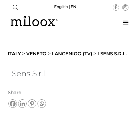
English | EN
>
>
>
ITALY
VENETO
LANCENIGO (TV)
I SENS S.R.L.
I Sens S.r.l.
Share